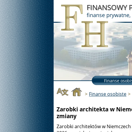
FINANSOWY 
finanse prywatne,
Finanse osobi
>
Finanse osobiste
>
Zarobki architekta w Niemc
zmiany
Zarobki architektów w Niemczech