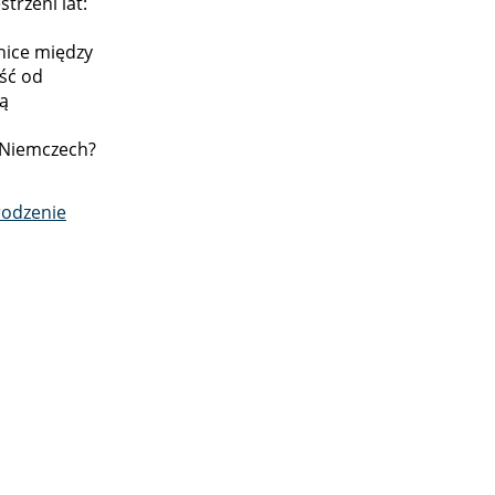
strzeni lat:
nice między
ść od
są
 Niemczech?
rodzenie