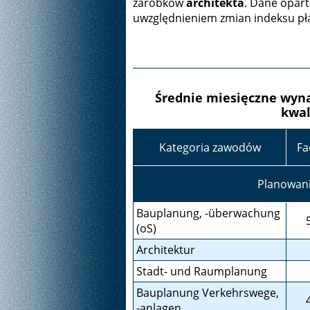
zarobków
architekta
. Dane opart
uwzględnieniem zmian indeksu p
Średnie miesięczne wyna
kwal
Kategoria zawodów
Fa
Planowani
Bauplanung, -überwachung
(oS)
Architektur
Stadt- und Raumplanung
Bauplanung Verkehrswege,
-anlagen