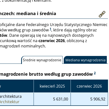
 z dokumentacją i klientami.
mczech: mediana i średnia
 oficjalne dane Federalnego Urzędu Statystycznego Niemiec
1
ików według grup zawodów
, które dają ogólny obraz
któw
. Dane opierają się na najnowszych dostępnych
szacunkową wartość na
czerwiec 2026
, obliczoną z
ynagrodzeń nominalnych.
Średnie wynagrodzenie
Mediana wynagrodzenia
2
ynagrodzenie brutto według grup zawodów
w
kwiecień 2025
czerwiec 2026
architektura
5 631,00
5 906,92
rchitektur