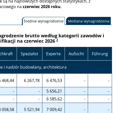
e są na najnowszych dostępnych statystykach, z
łacowego na
czerwiec 2026 roku
.
Średnie wynagrodzenie
Mediana wynagrodzenia
grodzenie brutto według kategorii zawodów i
2
ifikacji na czerwiec 2026
chkraft
Spezialist
Experte
Aufsicht
Führung
e i nadzór budowlany, architektura
5 468,44
6 267,78
6 476,53
-
-
-
-
5 656,21
-
-
-
-
6 585,62
-
-
4 058,58
5 521,94
7 009,42
-
-