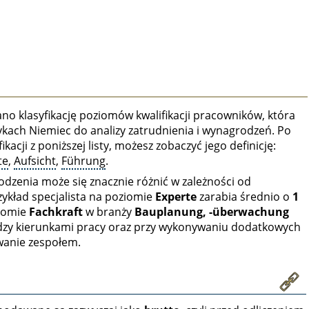
o klasyfikację poziomów kwalifikacji pracowników, która
tykach Niemiec do analizy zatrudnienia i wynagrodzeń. Po
kacji z poniższej listy, możesz zobaczyć jego definicję:
te
,
Aufsicht
,
Führung
.
odzenia może się znacznie różnić w zależności od
zykład specjalista na poziomie
Experte
zarabia średnio o
1
ziomie
Fachkraft
w branży
Bauplanung, -überwachung
ędzy kierunkami pracy oraz przy wykonywaniu dodatkowych
owanie zespołem.