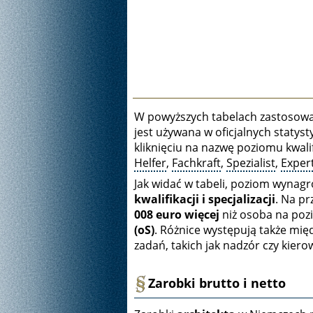
W powyższych tabelach zastosowan
jest używana w oficjalnych statys
kliknięciu na nazwę poziomu kwalifi
Helfer
,
Fachkraft
,
Spezialist
,
Exper
Jak widać w tabeli, poziom wynagr
kwalifikacji i specjalizacji
. Na pr
008 euro więcej
niż osoba na po
(oS)
. Różnice występują także mi
zadań, takich jak nadzór czy kier
Zarobki brutto i netto