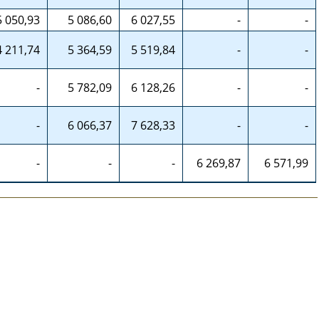
5 050,93
5 086,60
6 027,55
-
-
4 211,74
5 364,59
5 519,84
-
-
-
5 782,09
6 128,26
-
-
-
6 066,37
7 628,33
-
-
-
-
-
6 269,87
6 571,99