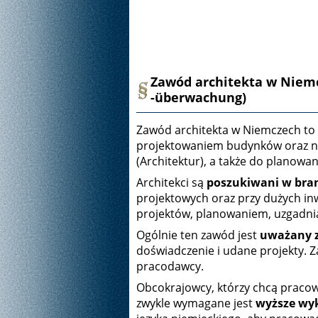
Zawód architekta w Niemc
-überwachung)
Zawód architekta w Niemczech to
projektowaniem budynków oraz na
(Architektur), a także do planow
Architekci są
poszukiwani w bra
projektowych oraz przy dużych i
projektów, planowaniem, uzgadnia
Ogólnie ten zawód jest
uważany z
doświadczenie i udane projekty. Z
pracodawcy.
Obcokrajowcy, którzy chcą pracow
zwykle wymagane jest
wyższe wyk