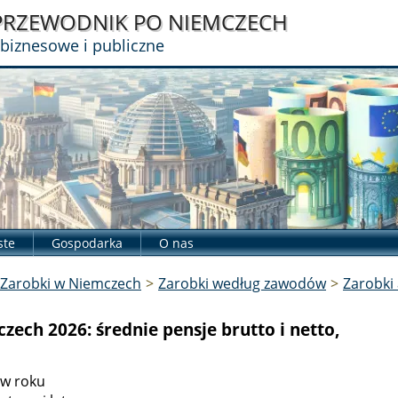
PRZEWODNIK
PO NIEMCZECH
 biznesowe i publiczne
ste
Gospodarka
O nas
Zarobki w Niemczech
>
Zarobki według zawodów
>
Zarobki 
zech 2026: średnie pensje brutto i netto,
 w roku