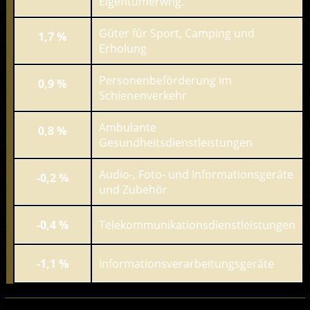
Eigentümerwhg.
Güter für Sport, Camping und
1,7 %
Erholung
Personenbeförderung im
0,9 %
Schienenverkehr
Ambulante
0,8 %
Gesundheitsdienstleistungen
Audio-, Foto- und Informationsgeräte
-0,2 %
und Zubehör
-0,4 %
Telekommunikationsdienstleistungen
-1,1 %
Informationsverarbeitungsgeräte