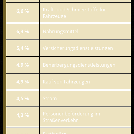
Kraft- und Schmierstoffe für
6,6 %
Fahrzeuge
6,3 %
Nahrungsmittel
5,4 %
Versicherungsdienstleistungen
4,9 %
Beherbergungsdienstleistungen
4,9 %
Kauf von Fahrzeugen
4,5 %
Strom
Personenbeförderung im
4,3 %
Straßenverkehr