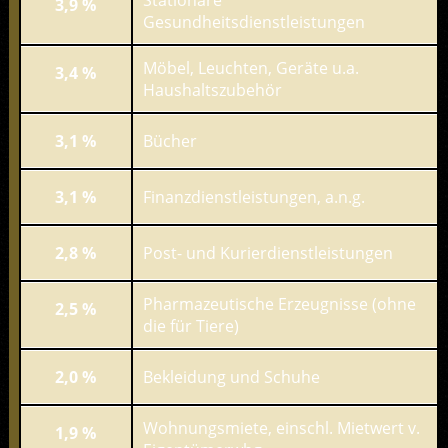
Stationäre
3,9 %
Gesundheitsdienstleistungen
Möbel, Leuchten, Geräte u.a.
3,4 %
Haushaltszubehör
3,1 %
Bücher
3,1 %
Finanzdienstleistungen, a.n.g.
2,8 %
Post- und Kurierdienstleistungen
Pharmazeutische Erzeugnisse (ohne
2,5 %
die für Tiere)
2,0 %
Bekleidung und Schuhe
Wohnungsmiete, einschl. Mietwert v.
1,9 %