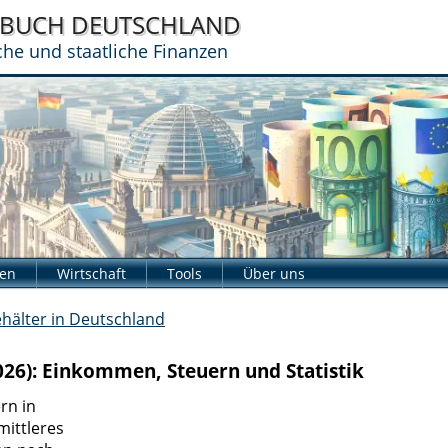
DBUCH
DEUTSCHLAND
iche und staatliche Finanzen
zen
Wirtschaft
Tools
Über uns
hälter in Deutschland
026): Einkommen, Steuern und Statistik
rn in
mittleres