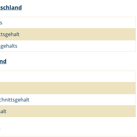
tschland
s
ttsgehalt
sgehalts
and
chnittsgehalt
alt
d