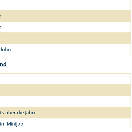
n
n
n
tlohn
and
ts über die Jahre
im Minijob