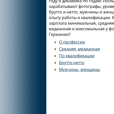
году и динамика по годам: скол
зарабатывают фотографы, урове
брутто и нетто, мужчины и жен
опыту работы и квалификации. 
зарплата минимальная, средняя
медианная и максимальная у фо
Германии?
О профессии
Средняя, медианная
По квалификации
Брутто-нетто
Мужчины, женщины