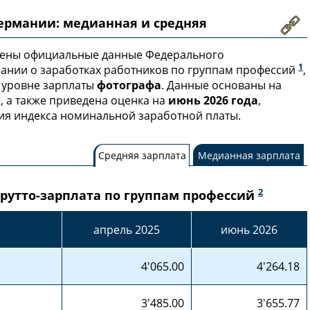
ермании: медианная и средняя
лены официальные данные Федерального
1
мании о заработках работников по группам профессий
,
 уровне зарплаты
фотографа
. Данные основаны на
, а также приведена оценка на
июнь 2026 года
,
ия индекса номинальной заработной платы.
Средняя зарплата
Медианная зарплата
2
рутто-зарплата по группам профессий
апрель 2025
июнь 2026
4'065.00
4'264.18
3'485.00
3'655.77