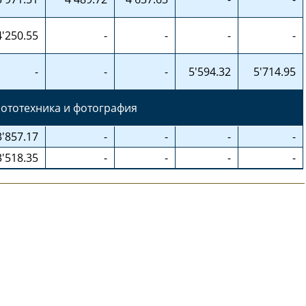
4'250.55
-
-
-
-
-
-
-
5'594.32
5'714.95
ототехника и фотография
3'857.17
-
-
-
-
3'518.35
-
-
-
-