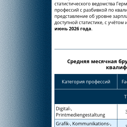
статистического ведомства Гер
профессий с разбивкой по квал
представление об уровне зарп
доступной статистике, с учёто
июнь 2026 года
.
Средняя месячная бру
квалиф
Категория профессий
Fa
Т
Digital-,
Printmediengestaltung
Grafik-, Kommunikations-,