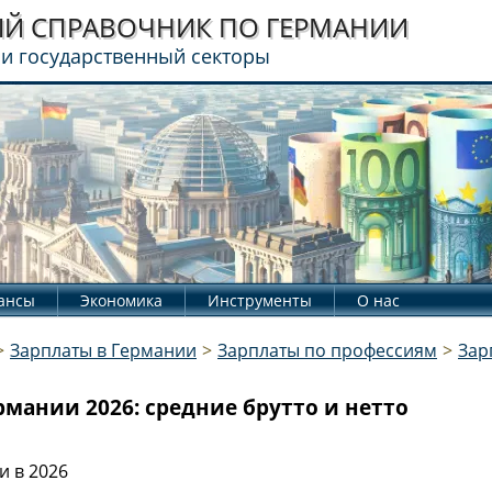
Й СПРАВОЧНИК
ПО ГЕРМАНИИ
 и государственный секторы
ансы
Экономика
Инструменты
О нас
>
Зарплаты в Германии
>
Зарплаты по профессиям
>
Зар
рмании 2026: средние брутто и нетто
и в 2026