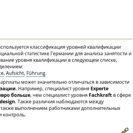
используется классификация уровней квалификации
циальной статистике Германии для анализа занятости и
звание уровня квалификации в следующем списке,
делением:
te
,
Aufsicht
,
Führung
.
 зарплаты может значительно отличаться в зависимости
изации
. Например, специалист уровня
Experte
 евро больше
, чем специалист уровня
Fachkraft
в сфере
design
. Также различия наблюдаются между
а также выполнением работниками дополнительных
и контроль.