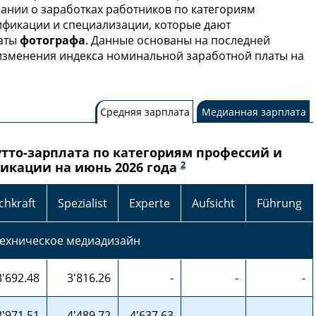
мании о заработках работников по категориям
ификации и специализации, которые дают
латы
фотографа
. Данные основаны на последней
м изменения индекса номинальной заработной платы на
Средняя зарплата
Медианная зарплата
тто-зарплата по категориям профессий и
2
икации на июнь 2026 года
chkraft
Spezialist
Experte
Aufsicht
Führung
ехническое медиадизайн
3'692.48
3'816.26
-
-
-
3'971.51
4'489.72
4'637.63
-
-