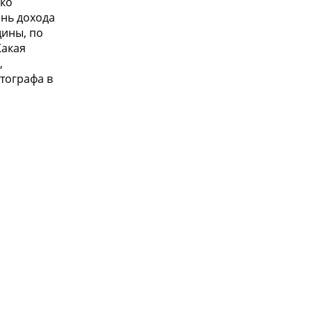
ько
нь дохода
щины, по
Какая
,
тографа в