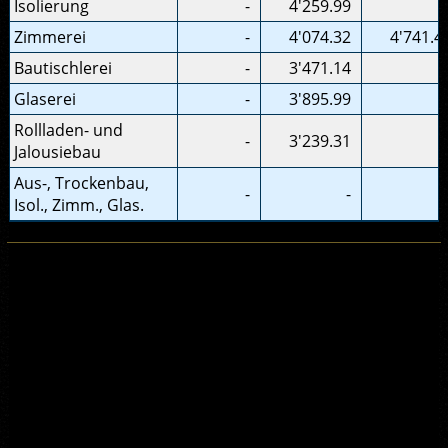
Isolierung
-
4'259.99
Zimmerei
-
4'074.32
4'741.4
Bautischlerei
-
3'471.14
Glaserei
-
3'895.99
Rollladen- und
-
3'239.31
Jalousiebau
Aus-, Trockenbau,
-
-
Isol., Zimm., Glas.