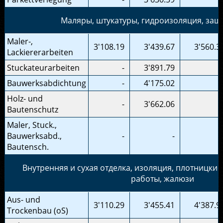
Маляры, штукатуры, гидроизоляция, защ
Maler-,
3'108.19
3'439.67
3'560.3
Lackiererarbeiten
Stuckateurarbeiten
-
3'891.79
Bauwerksabdichtung
-
4'175.02
Holz- und
-
3'662.06
Bautenschutz
Maler, Stuck.,
Bauwerksabd.,
-
-
Bautensch.
Внутренняя и сухая отделка, изоляция, плотницки
работы, жалюзи
Aus- und
3'110.29
3'455.41
4'387.9
Trockenbau (oS)