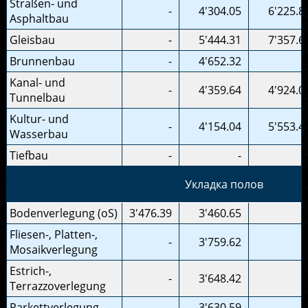
Straßen- und
-
4'304.05
6'225.8
Asphaltbau
Gleisbau
-
5'444.31
7'357.6
Brunnenbau
-
4'652.32
Kanal- und
-
4'359.64
4'924.0
Tunnelbau
Kultur- und
-
4'154.04
5'553.4
Wasserbau
Tiefbau
-
-
Укладка полов
Bodenverlegung (oS)
3'476.39
3'460.65
Fliesen-, Platten-,
-
3'759.62
Mosaikverlegung
Estrich-,
-
3'648.42
Terrazzoverlegung
Parkettverlegung
-
3'630.59