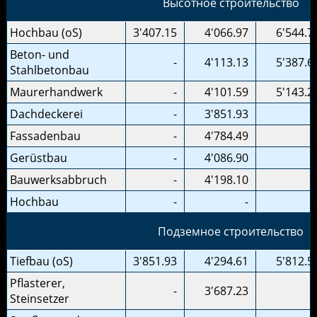
Высотное строительство
Hochbau (oS)
3'407.15
4'066.97
6'544.7
Beton- und
-
4'113.13
5'387.6
Stahlbetonbau
Maurerhandwerk
-
4'101.59
5'143.2
Dachdeckerei
-
3'851.93
Fassadenbau
-
4'784.49
Gerüstbau
-
4'086.90
Bauwerksabbruch
-
4'198.10
Hochbau
-
-
Подземное строительство
Tiefbau (oS)
3'851.93
4'294.61
5'812.5
Pflasterer,
-
3'687.23
Steinsetzer