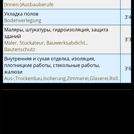
(Innen-)Ausbauberufe
Укладка полов
3'49
Bodenverlegung
Маляры, штукатуры, гидроизоляция, защита
зданий
3'34
Maler, Stuckateur, Bauwerksabdicht.,
Bautenschutz
Внутренняя и сухая отделка, изоляция,
плотницкие работы, стекольные работы,
3'61
жалюзи
Aus-,Trockenbau,Isolierung,Zimmerei,Glaserei,Roll.