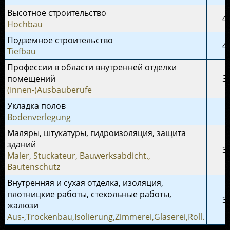
Высотное строительство
4
Hochbau
Подземное строительство
4
Tiefbau
Профессии в области внутренней отделки
помещений
3
(Innen-)Ausbauberufe
Укладка полов
Bodenverlegung
Маляры, штукатуры, гидроизоляция, защита
зданий
3
Maler, Stuckateur, Bauwerksabdicht.,
Bautenschutz
Внутренняя и сухая отделка, изоляция,
плотницкие работы, стекольные работы,
3
жалюзи
Aus-,Trockenbau,Isolierung,Zimmerei,Glaserei,Roll.