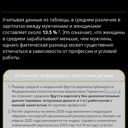
Учитывая данные из таблицы, в среднем различие в
зарплатах между мужчинами и женщинами
3
составляет около
13.5 %
. Это означает, что женщины
в среднем зарабатывают меньше, чем мужчины,
однако фактическая разница может существенно
отличаться в зависимости от профессии и условий
работы.
Источники информации, пояснения данных
Размер средней и медианной брутто-зарплаты публикуется
Федеральным статистическим ведомством Германии (
Destatis
),
он отражает среднюю
брутто-зарплату без дополнительных
доплат (премии, отпускные деньги и т.п.) работников с
полной занятостью
по группам профессий.
Расчёт зарплаты на июнь 2026 года выполнен следующим
образом: последний официальный размер зарплаты Destatis на
апрель 2025 года умножается на индекс годового изменения
номинальной зарплаты (на 2025 год +4.2 % за год) с учётом