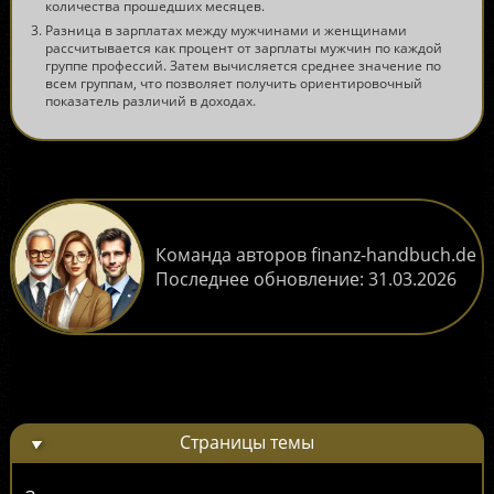
количества прошедших месяцев.
Разница в зарплатах между мужчинами и женщинами
рассчитывается как процент от зарплаты мужчин по каждой
группе профессий. Затем вычисляется среднее значение по
всем группам, что позволяет получить ориентировочный
показатель различий в доходах.
Команда авторов finanz-handbuch.de
Последнее обновление:
31.03.2026
Страницы темы