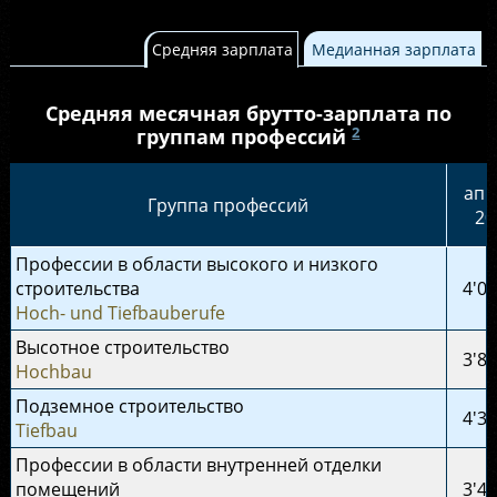
Средняя зарплата
Медианная зарплата
Средняя месячная брутто-зарплата по
2
группам профессий
апр
Группа профессий
20
Профессии в области высокого и низкого
строительства
4'01
Hoch- und Tiefbauberufe
Высотное строительство
3'87
Hochbau
Подземное строительство
4'31
Tiefbau
Профессии в области внутренней отделки
помещений
3'47