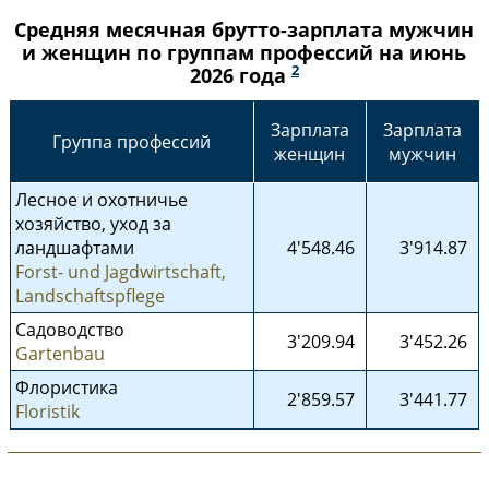
Средняя месячная брутто-зарплата мужчин
и женщин по группам профессий на июнь
2
2026 года
Зарплата
Зарплата
Группа профессий
женщин
мужчин
Лесное и охотничье
хозяйство, уход за
ландшафтами
4'548.46
3'914.87
Forst- und Jagdwirtschaft,
Landschaftspflege
Садоводство
3'209.94
3'452.26
Gartenbau
Флористика
2'859.57
3'441.77
Floristik