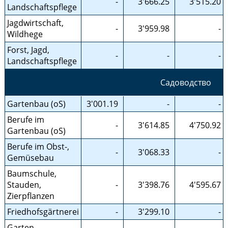
-
3'666.25
3'515.20
Landschaftspflege
Jagdwirtschaft,
-
3'959.98
-
Wildhege
Forst, Jagd,
-
-
-
Landschaftspflege
Садоводство
Gartenbau (oS)
3'001.19
-
-
Berufe im
-
3'614.85
4'750.92
Gartenbau (oS)
Berufe im Obst-,
-
3'068.33
-
Gemüsebau
Baumschule,
Stauden,
-
3'398.76
4'595.67
Zierpflanzen
Friedhofsgärtnerei
-
3'299.10
-
Garten-,