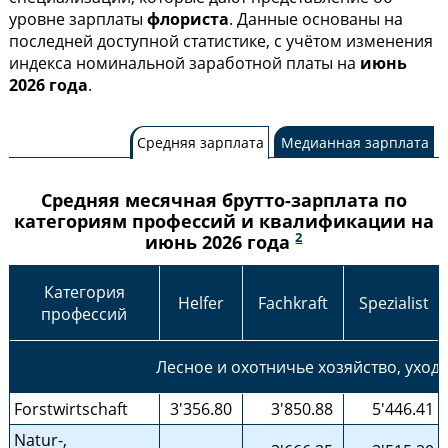
уровне зарплаты
флориста
. Данные основаны на
последней доступной статистике, с учётом изменения
индекса номинальной заработной платы на
июнь
2026 года
.
Средняя зарплата
Медианная зарплата
Средняя месячная брутто-зарплата по
категориям профессий и квалификации на
2
июнь 2026 года
Категория
Helfer
Fachkraft
Spezialist
профессий
Лесное и охотничье хозяйство, уход
Forstwirtschaft
3'356.80
3'850.88
5'446.41
Natur-,