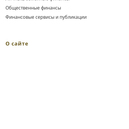
Общественные финансы
Финансовые сервисы и публикации
О сайте
Выходные данные
Ограничение ответственности
Политика конфиденциальности
Использование cookie
Карта сайта
Форма обратной связи
О нас, об авторах
Наши услуги